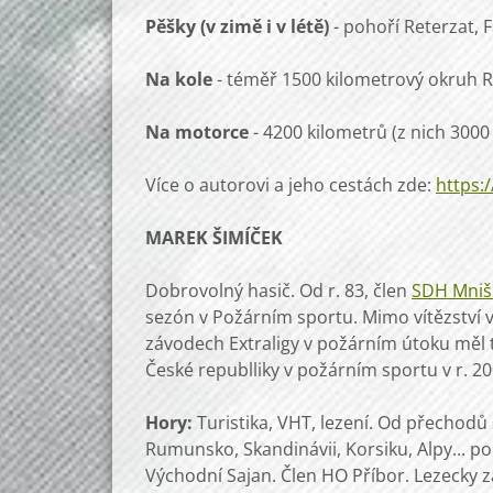
Pěšky (v zimě i v létě)
- pohoří Reterzat, F
Na kole
- téměř 1500 kilometrový okruh
Na motorce
- 4200 kilometrů (z nich 300
Více o autorovi a jeho cestách zde:
https:
MAREK ŠIMÍČEK
Dobrovolný hasič. Od r. 83, člen
SDH Mniš
sezón v Požárním sportu. Mimo vítězství 
závodech Extraligy v požárním útoku měl 
České republliky v požárním sportu v r. 2
Hory:
Turistika, VHT, lezení. Od přechodů
Rumunsko, Skandinávii, Korsiku, Alpy... p
Východní Sajan. Člen HO Příbor. Lezecky z