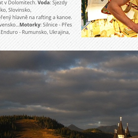
rat v Dolomitech.
Voda
: Sjezdy
ko, Slovinsko,
řený hlavně na rafting a kanoe.
vensko...
Motorky
: Silnice - Přes
t. Enduro - Rumunsko, Ukrajina,