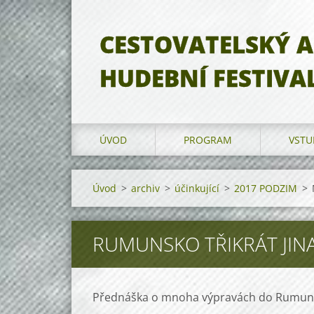
CESTOVATELSKÝ A
HUDEBNÍ FESTIVA
ÚVOD
PROGRAM
VSTU
Úvod
>
archiv
>
účinkující
>
2017 PODZIM
>
RUMUNSKO TŘIKRÁT JINA
Přednáška o mnoha výpravách do Rumunsk