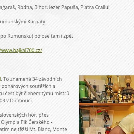
agaraš, Rodna, Bihor, Iezer Papuša, Piatra Crailui
 Rumunskými Karpaty
0 po Rumunsku) po ose tam i zpět
//www.bajkal700.cz/
í
. To znamená 34 závodních
v pohárových soutěžích a
tu čest být členem týmu mistrů
003 v Olomouci.
 slovenských hor, přes
o Olymp a Pik Čerského -
atím nejtěžší Mt. Blanc, Monte