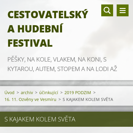
CESTOVATELSKÝ
A HUDEBNÍ
FESTIVAL
PĚŠKY, NA KOLE, VLAKEM, NA KONI, S
KYTAROU, AUTEM, STOPEM A NA LODI AŽ
ZA OBZOR
Úvod
>
archiv
>
účinkující
>
2019 PODZIM
>
16. 11. Ozvěny ve Vesmíru
>
S KAJAKEM KOLEM SVĚTA
S KAJAKEM KOLEM SVĚTA