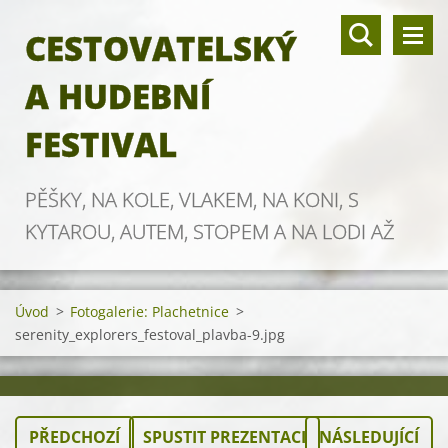
CESTOVATELSKÝ
A HUDEBNÍ
FESTIVAL
PĚŠKY, NA KOLE, VLAKEM, NA KONI, S
KYTAROU, AUTEM, STOPEM A NA LODI AŽ
ZA OBZOR
Úvod
>
Fotogalerie: Plachetnice
>
serenity_explorers_festoval_plavba-9.jpg
PŘEDCHOZÍ
SPUSTIT PREZENTACI
NÁSLEDUJÍCÍ