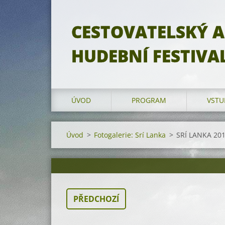
CESTOVATELSKÝ A
HUDEBNÍ FESTIVA
ÚVOD
PROGRAM
VSTU
Úvod
>
Fotogalerie: Srí Lanka
>
SRÍ LANKA 2018
PŘEDCHOZÍ