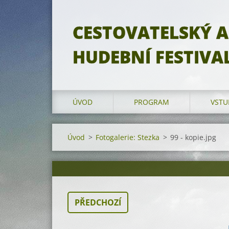
CESTOVATELSKÝ A
HUDEBNÍ FESTIVA
ÚVOD
PROGRAM
VSTU
Úvod
>
Fotogalerie: Stezka
>
99 - kopie.jpg
PŘEDCHOZÍ