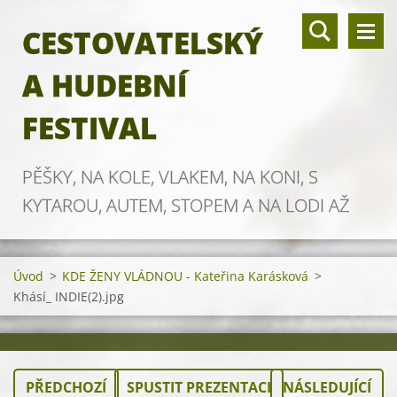
CESTOVATELSKÝ
A HUDEBNÍ
FESTIVAL
PĚŠKY, NA KOLE, VLAKEM, NA KONI, S
KYTAROU, AUTEM, STOPEM A NA LODI AŽ
ZA OBZOR
Úvod
>
KDE ŽENY VLÁDNOU - Kateřina Karásková
>
Khásí_ INDIE(2).jpg
PŘEDCHOZÍ
SPUSTIT PREZENTACI
NÁSLEDUJÍCÍ