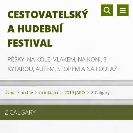
CESTOVATELSKÝ
A HUDEBNÍ
FESTIVAL
PĚŠKY, NA KOLE, VLAKEM, NA KONI, S
KYTAROU, AUTEM, STOPEM A NA LODI AŽ
ZA OBZOR
Úvod
>
archiv
>
účinkující
>
2019 JARO
>
Z Calgary
Z CALGARY