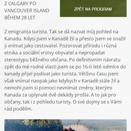
Z CALGARY PO
VANCOUVER ISLAND
BĚHEM 28 LET
Z emigranta turista. Tak se dá nazvat můj pohled na
Kanadu. Kdysi jsem v Kanadě žil a přesto jsem se snažil
ji vnímat jako cestovatel. Pozorovat přírodu i různá
etnika a sociální vrstvy obyvatel a nepropadat
stereotypu běžného občana. Po definitivním návratu
zpět do mé rodné vlasti jsem se po 16-ti leté odmlce do
kanady přijel podívat jako turista. Většinu času jsem
však vnímal naopak jako kdybych v Kanadě stále žil a
nemohl jsem si pomoci nevnímat změny, kterými
Kanada za uplynulé dvě dekády prošla. A to jak pro
občany, tak i z pohledu turisty. O své dojmy se s Vámi
rád podělím.